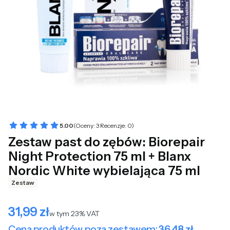
5.00
(Oceny: 3 Recenzje: 0)
Zestaw past do zębów: Biorepair
Night Protection 75 ml + Blanx
Nordic White wybielająca 75 ml
Zestaw
31,99 zł
Cena
w tym 23% VAT
w tym
23%
VAT
Cena produktów poza zestawem:
36,48 zł