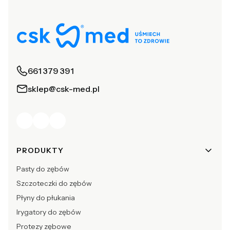
661 379 391
sklep@csk-med.pl
Linki w stopce
PRODUKTY
Pasty do zębów
Szczoteczki do zębów
Płyny do płukania
Irygatory do zębów
Protezy zębowe