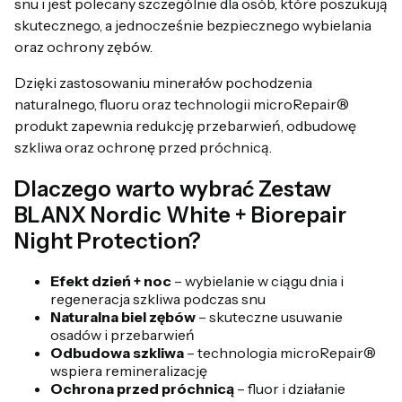
snu i jest polecany szczególnie dla osób, które poszukują
skutecznego, a jednocześnie bezpiecznego wybielania
oraz ochrony zębów.
Dzięki zastosowaniu minerałów pochodzenia
naturalnego, fluoru oraz technologii microRepair®
produkt zapewnia redukcję przebarwień, odbudowę
szkliwa oraz ochronę przed próchnicą.
Dlaczego warto wybrać Zestaw
BLANX Nordic White + Biorepair
Night Protection?
Efekt dzień + noc
– wybielanie w ciągu dnia i
regeneracja szkliwa podczas snu
Naturalna biel zębów
– skuteczne usuwanie
osadów i przebarwień
Odbudowa szkliwa
– technologia microRepair®
wspiera remineralizację
Ochrona przed próchnicą
– fluor i działanie