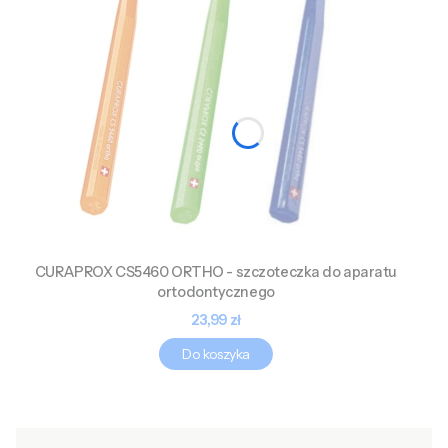
CURAPROX CS5460 ORTHO - szczoteczka do aparatu
ortodontycznego
Cena
23,99 zł
Do koszyka