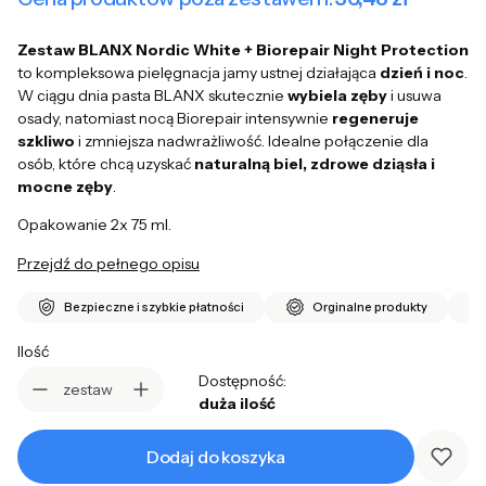
Zestaw BLANX Nordic White + Biorepair Night Protection
to kompleksowa pielęgnacja jamy ustnej działająca
dzień i noc
.
W ciągu dnia pasta BLANX skutecznie
wybiela zęby
i usuwa
osady, natomiast nocą Biorepair intensywnie
regeneruje
szkliwo
i zmniejsza nadwrażliwość. Idealne połączenie dla
osób, które chcą uzyskać
naturalną biel, zdrowe dziąsła i
mocne zęby
.
Opakowanie 2x 75 ml.
Przejdź do pełnego opisu
Bezpieczne i szybkie płatności
Orginalne produkty
Ilość
Dostępność:
zestaw
duża ilość
Dodaj do koszyka