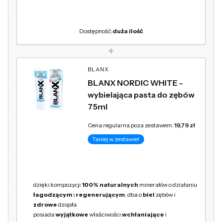
Dostępność:
duża ilość
+
BLANX
BLANX NORDIC WHITE -
wybielająca pasta do zębów
75ml
Cena regularna poza zestawem:
19,79 zł
Taniej w zestawie!
dzięki kompozycji
100% naturalnych
minerałów o działaniu
łagodzącym
i
regenerującym
, dba o
biel
zębów i
zdrowe
dziąsła
posiada
wyjątkowe
właściwości
wchłaniające
i