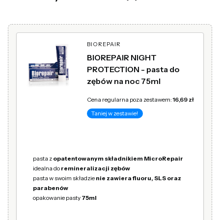
BIOREPAIR
BIOREPAIR NIGHT
PROTECTION - pasta do
zębów na noc 75ml
Cena regularna poza zestawem:
16,69 zł
Taniej w zestawie!
pasta z
opatentowanym składnikiem MicroRepair
idealna do
remineralizacji zębów
pasta w swoim składzie
nie zawiera fluoru, SLS oraz
parabenów
opakowanie pasty
75ml