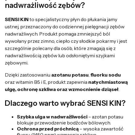
nadwrażliwość zębów?
SENSI KIN
to specjalistyczny płyn do płukania jamy
ustnej, przeznaczony do codziennej pielęgnacji zębów
nadwrażliwych. Produkt pomaga zmniejszyć ból
wywołany przez zimno, ciepło czy słodkie pokarmy i jest
szczególnie polecany dla osób, które zmagają się z
nadwrażliwością zębów lub odsłoniętymi szyjkami
zębowymi.
Dzięki zastosowaniu
azotanu potasu
,
fluorku sodu
oraz witamin B5 i E, produkt zapewnia
natychmiastową
ulgę, ochronę szkliwa oraz wzmocnienie dziąseł
.
Dlaczego warto wybrać SENSI KIN?
Szybka ulga w nadwrażliwości
– azotan potasu
blokuje przewodzenie bodźców bólowych.
Ochrona przed próchnicą
– wysoka zawartość
fluoru (1450 ppm) wzmacnia szkliwo.