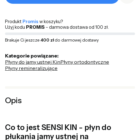
Produkt
Promis
w koszyku?
Użyj kodu
PROMIS
– darmowa dostawa od 100 zł.
Brakuje Ci jeszcze
400 zł
do darmowej dostawy
Kategorie powiązane:
Płyny do jamy ustnej Kin
Płyny ortodontyczne
Płyny remineralizujące
Opis
Co to jest SENSI KIN - płyn do
płukania jamy ustnej na