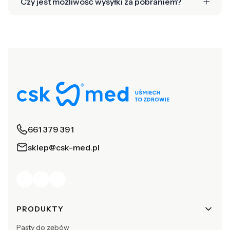
Czy jest możliwość wysyłki za pobraniem?
661 379 391
sklep@csk-med.pl
Linki w stopce
PRODUKTY
Pasty do zębów