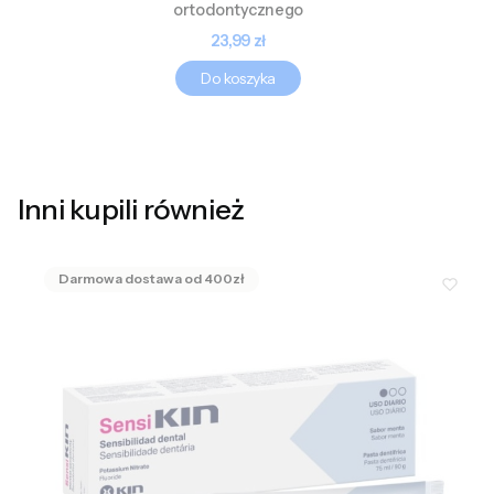
ortodontycznego
Cena
23,99 zł
Do koszyka
Inni kupili również