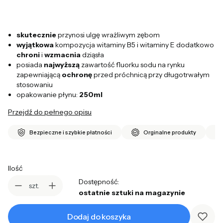
s
kutecznie
przynosi ulgę wrażliwym zębom
wyjątkowa
kompozycja witaminy B5 i witaminy E dodatkowo
chroni
i
wzmacnia
dziąsła
posiada
najwyższą
zawartość fluorku sodu na rynku
zapewniającą
ochronę
przed próchnicą przy długotrwałym
stosowaniu
opakowanie płynu:
250ml
Przejdź do pełnego opisu
Bezpieczne i szybkie płatności
Orginalne produkty
Ilość
Dostępność:
szt.
ostatnie sztuki na magazynie
Dodaj do koszyka