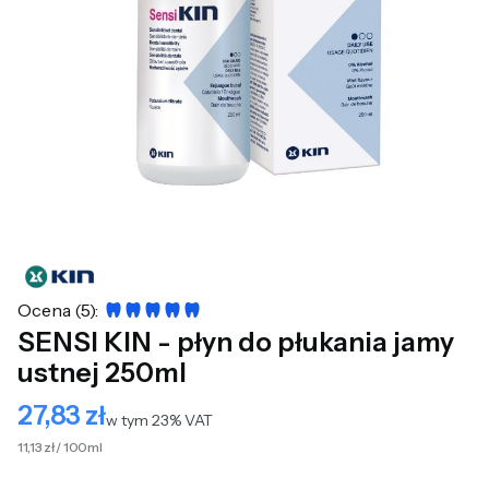
Ocena (5):
SENSI KIN - płyn do płukania jamy
ustnej 250ml
27,83 zł
Cena
w tym 23% VAT
w tym
23%
VAT
11,13 zł / 100ml