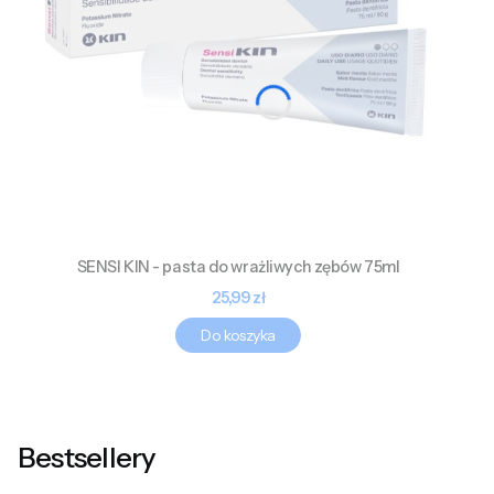
SENSI KIN - pasta do wrażliwych zębów 75ml
Cena
25,99 zł
Do koszyka
Bestsellery