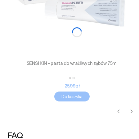
SENSI KIN - pasta do wrażliwych zębów 75ml
PRODUCENT
KIN
Cena
25,99 zł
Do koszyka
FAQ