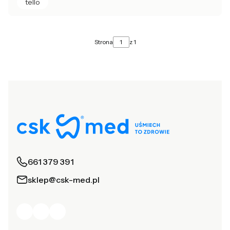
tello
Strona
z 1
661 379 391
sklep@csk-med.pl