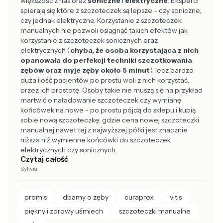
większość z nas oraz
soniczne
i
elektryczne
. Eksperci
spierają się które z szczoteczek są lepsze - czy soniczne,
czy jednak elektryczne. Korzystanie z szczoteczek
manualnych nie pozwoli osiągnąć takich efektów jak
korzystanie z szczoteczek sonicznych oraz
elektrycznych (
chyba, że osoba korzystająca z nich
opanowała do perfekcji techniki szczotkowania
zębów oraz myje zęby około 5 minut
), lecz bardzo
duża ilość pacjentów po prostu woli z nich korzystać,
przez ich prostotę. Osoby takie nie muszą się na przykład
martwić o naładowanie szczoteczek czy wymianę
końcówek na nowe - po prostu pójdą do sklepu i kupią
sobie nową szczoteczkę, gdzie cena nowej szczoteczki
manualnej nawet tej z najwyższej półki jest znacznie
niższa niż wymienne końcówki do szczoteczek
elektrycznych czy sonicznych.
Czytaj całość
Sylwia
promis
dbamy o zęby
curaprox
vitis
piękny i zdrowy uśmiech
szczoteczki manualne