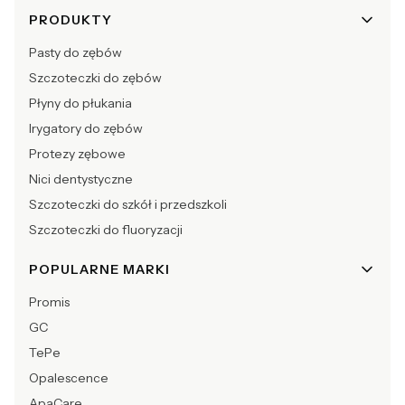
Linki w stopce
PRODUKTY
Pasty do zębów
Szczoteczki do zębów
Płyny do płukania
Irygatory do zębów
Protezy zębowe
Nici dentystyczne
Szczoteczki do szkół i przedszkoli
Szczoteczki do fluoryzacji
POPULARNE MARKI
Promis
GC
TePe
Opalescence
ApaCare