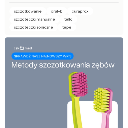
szczotkowanie
oral-b
curaprox
szczoteczki manualne
tello
szczoteczki soniczne
tepe